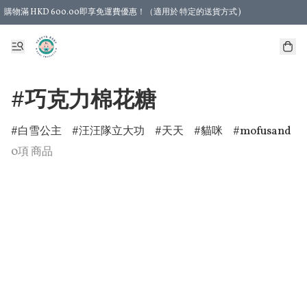
購物滿 HKD 600.00即享免運費優惠！（適用於 特定的送貨方式 )
#巧克力棉花糖
白雪公主
汪汪隊立大功
天天
貓咪
mofusand
0項 商品