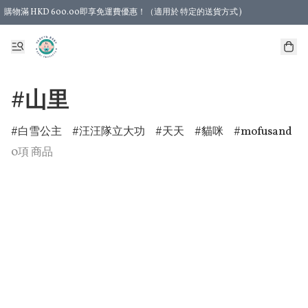
購物滿 HKD 600.00即享免運費優惠！（適用於 特定的送貨方式 )
#山里
白雪公主
汪汪隊立大功
天天
貓咪
mofusand
0項 商品