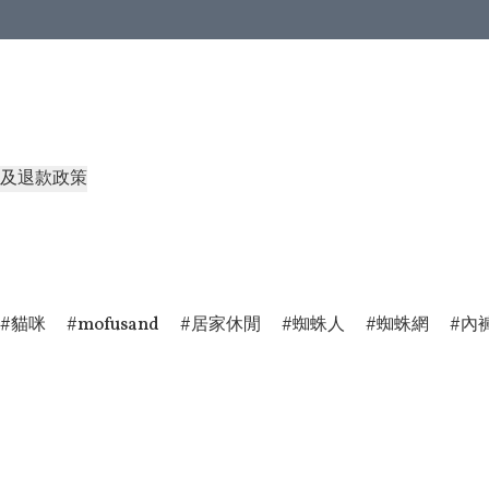
及退款政策
貓咪
mofusand
居家休閒
蜘蛛人
蜘蛛網
內