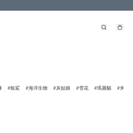
褲
鯨鯊
海洋生物
灰姑娘
雪花
瑪麗貓
米菲