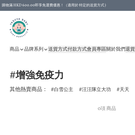
購物滿 HKD 600.00即享免運費優惠！（適用於 特定的送貨方式 )
商品
品牌系列
送貨方式
付款方式
會員專區
關於我們
退貨
#增強免疫力
其他熱賣商品：
白雪公主
汪汪隊立大功
天天
0項 商品