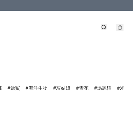
褲
鯨鯊
海洋生物
灰姑娘
雪花
瑪麗貓
米菲