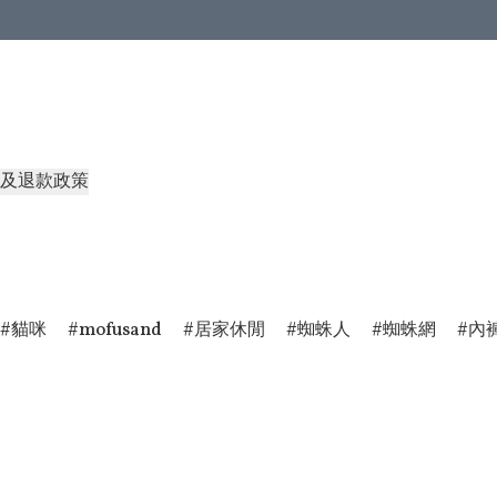
及退款政策
貓咪
mofusand
居家休閒
蜘蛛人
蜘蛛網
內