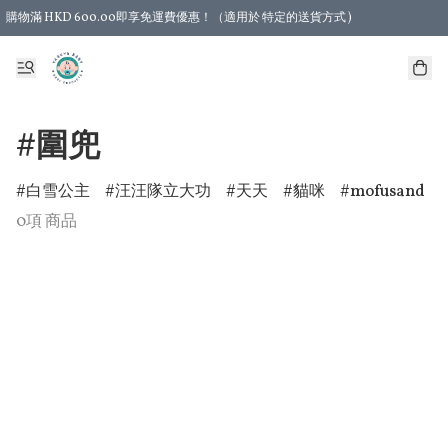
購物滿 HKD 600.00即享免運費優惠！（適用於 特定的送貨方式 )
#圍兜
白雪公主
汪汪隊立大功
天天
貓咪
mofusand
0項 商品