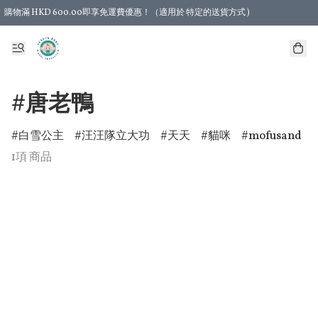
購物滿 HKD 600.00即享免運費優惠！（適用於 特定的送貨方式 )
#唐老鴨
白雪公主
汪汪隊立大功
天天
貓咪
mofusand
1項 商品