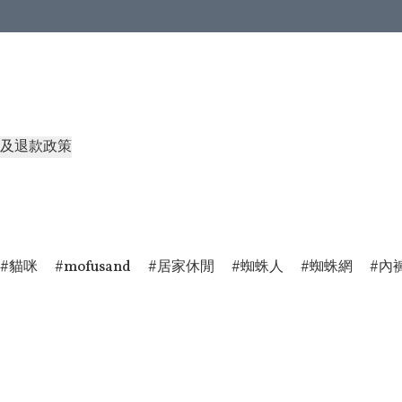
及退款政策
貓咪
mofusand
居家休閒
蜘蛛人
蜘蛛網
內