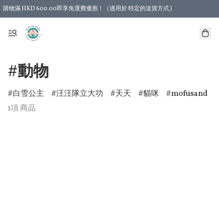
購物滿 HKD 600.00即享免運費優惠！（適用於 特定的送貨方式 )
#動物
白雪公主
汪汪隊立大功
天天
貓咪
mofusand
1項 商品