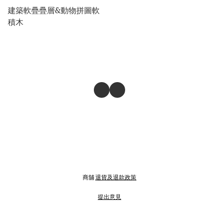
建築軟疊疊層&動物拼圖軟
積木
商舖
退貨及退款政策
提出意見