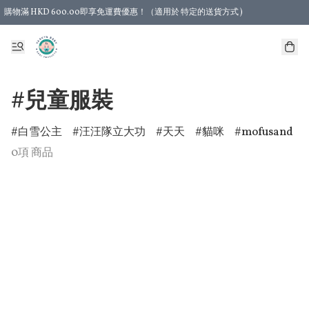
購物滿 HKD 600.00即享免運費優惠！（適用於 特定的送貨方式 )
#兒童服裝
白雪公主
汪汪隊立大功
天天
貓咪
mofusand
0項 商品