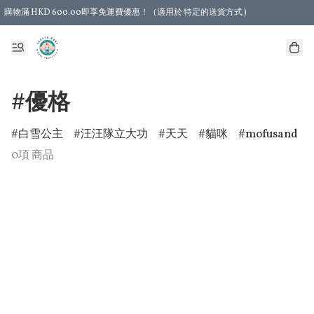
購物滿 HKD 600.00即享免運費優惠！（適用於 特定的送貨方式 )
#優格
白雪公主
汪汪隊立大功
天天
貓咪
mofusand
0項 商品