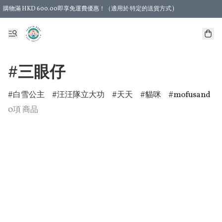
購物滿 HKD 600.00即享免運費優惠！（適用於 特定的送貨方式 )
#三眼仔
白雪公主
汪汪隊立大功
天天
貓咪
mofusand
0項 商品