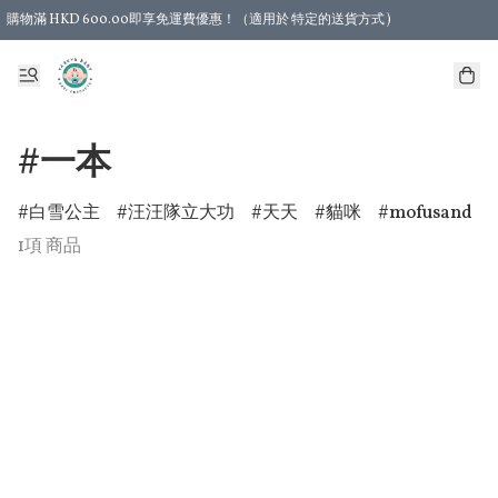
購物滿 HKD 600.00即享免運費優惠！（適用於 特定的送貨方式 )
#一本
白雪公主
汪汪隊立大功
天天
貓咪
mofusand
1項 商品